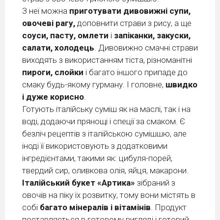
З неї можна
приготувати дивовижні супи,
овочеві рагу,
доповнити страви з рису, а ще
соуси, пасту, омлети
і
запіканки, закуски,
салати, холодець
. Дивовижно смачні страви
виходять з використанням тіста, різноманітні
пироги, слойки
і багато іншого припаде до
смаку будь-якому гурману. І головне,
швидко
і дуже корисно
.
Готують італійську суміш як на маслі, так і на
воді, додаючи прянощі і спеції за смаком. Є
безліч рецептів з італійською сумішшю, але
іноді її використовують з додатковими
інгредієнтами, такими як: цибуля-порей,
твердий сир, оливкова олія, яйця, макарони.
Італійський букет «Артика»
зібраний з
овочів на піку їх розвитку, тому вони містять в
собі
багато мінералів і вітамінів
. Продукт
поставляється в готовому вигляді і готовий