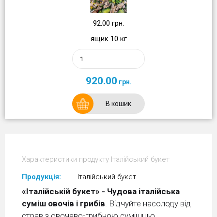
92.00 грн.
ящик 10 кг
920.00
грн.
В кошик
Характеристики продукту Італійський букет
Продукція:
Італійський букет
«Італійській букет» - Чудова
італійська
суміш овочів і грибів
. Відчуйте насолоду від
страв з овочево-грибною сумішшю.