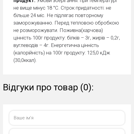
продукт.
Умови зберiгання: при температурi
не вище мiнус 18 °С. Строк придатностi: не
бiльше 24 мic. Не підлягає повторному
заморожуванню. Перед тепловою обробкою
не розморожувати. Поживна(харчова)
цінність 100г продукту: білків – 3г, жирів – 0,2г,
вуглеводів – 4г. Енергетична цінність
(калорійність) на 100г продукту: 125,0 кДж
(30,0ккал).
Відгуки про товар (0):