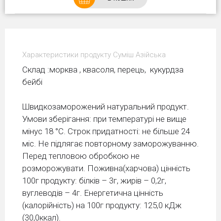
Характеристики продукту Суміш Азійська
Склад :морква , квасоля, перець, кукурдза
бейбі
Швидкозаморожений натуральний продукт.
Умови зберiгання: при температурi не вище
мiнус 18 °С. Строк придатностi: не бiльше 24
мic. Не підлягає повторному заморожуванню.
Перед тепловою обробкою не
розморожувати. Поживна(харчова) цінність
100г продукту: білків – 3г, жирів – 0,2г,
вуглеводів – 4г. Енергетична цінність
(калорійність) на 100г продукту: 125,0 кДж
(30,0ккал).