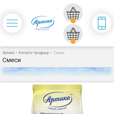
0
0
Артика
>
Каталог продукції
>
Суміші
Смеси