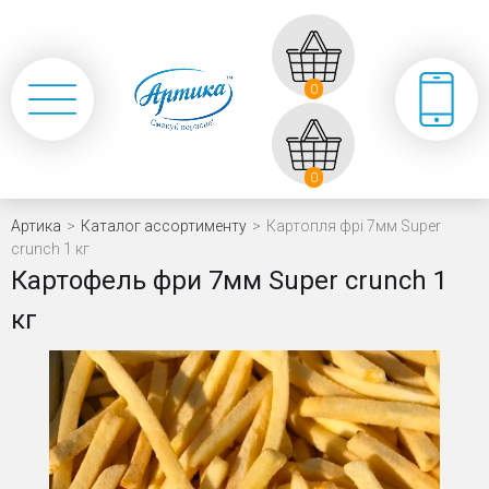
0
0
Артика
>
Каталог ассортименту
>
Картопля фрі 7мм Super
crunch 1 кг
Картофель фри 7мм Super crunch 1
кг