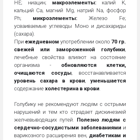
НЕ; ниацин;
макроэлементы:
калий K,
кальций Ca, магний Mg, натрий Na, фосфор
Ph;
микроэлементы
:
Железо Fe;
усваиваемые углеводы Моно и дисахариды
(сахара).
При
ежедневном
употреблении около
70 гр.
свежей или замороженной голубики
,
лечебные свойства влияют на состояние
организма -
обновляются клетки,
очищаются сосуды
, восстанавливается
уровень сахара в крови
,
уменьшается
содержание
холестерина в крови
.
Голубику не рекомендуют людям с острыми
нарушений и тем кто страдает дискинезией
желчевыводящих путей.
Полезно людям с
сердечно-сосудистыми заболеваниями
и
варикозного расширения вен,
диабетикам и