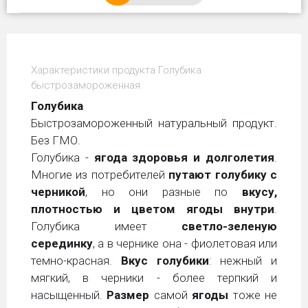
Характеристики продукта Голубика
быстрозамороженная
Г
олубика
Быстрозамороженный натуральный продукт.
Без ГМО.
Голубика -
ягода здоровья и долголетия
.
Многие из потребителей
путают голубику с
черникой
, но они разные по
вкусу,
плотностью и цветом ягоды внутри
.
Голубика имеет
светло-зеленую
серединку
, а в чернике она - фиолетовая или
темно-красная.
Вкус голубики
: нежный и
мягкий, в черники - более терпкий и
насыщенный.
Размер
самой
ягоды
тоже не