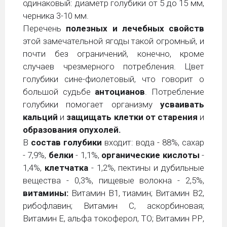
одинаковый: диаметр голубики от 5 до 15 мм,
черника 3-10 мм.
Перечень
полезных и лечебных свойств
этой замечательной ягоды такой огромный, и
почти без ограничений, конечно, кроме
случаев чрезмерного потребления. Цвет
голубики сине-фиолетовый, что говорит о
большой судьбе
антоцианов
. Потребление
голубики помогает организму
усваивать
кальций
и
защищать клетки от старения
и
образования опухолей.
В
состав
голубики
входит: вода - 88%, сахар
- 7,9%,
белки
- 1,1%,
органические кислоты
-
1,4%,
клетчатка
- 1,2%, пектины и дубильные
вещества - 0,3%, пищевые волокна - 2,5%,
витамины:
Витамин В1, тиамин; Витамин В2,
рибофлавин; Витамин С, аскорбиновая;
Витамин Е, альфа токоферол, ТО; Витамин РР,