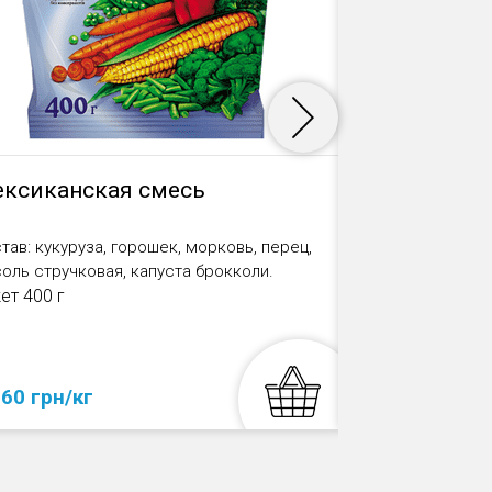
ксиканская смесь
Смесь 7 ко
тав: кукуруза, горошек, морковь, перец,
Состав: капуста
оль стручковая, капуста брокколи.
стручковая, капу
ет 400 г
брюссельская.
Пакет 2,5 кг
 60 грн/кг
от 85 грн/кг