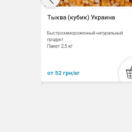
Bart's
Тыква (кубик) Украина
ласс А)
й картофель фри
Быстрозамороженный натуральный
фель, 3,1%
продукт.
с А: высокое
Пакет 2,5 кг
 картофель
от 52 грн/кг