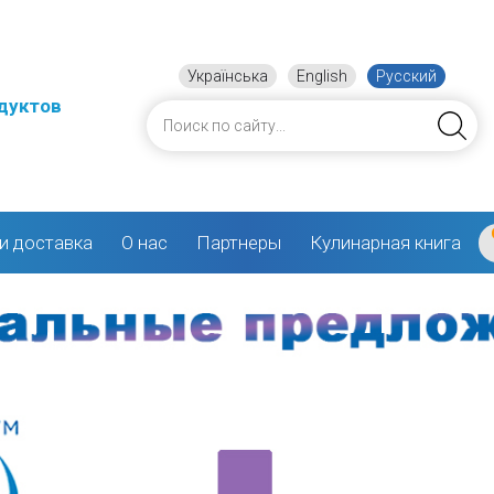
Українська
English
Русский
дуктов
и доставка
О нас
Партнеры
Кулинарная книга