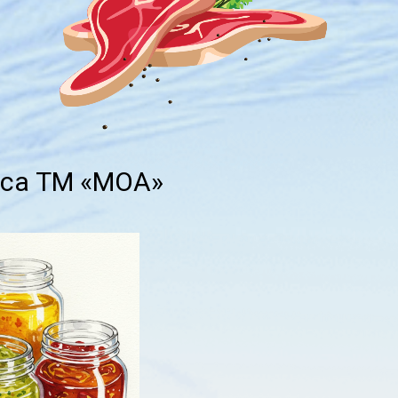
уса ТМ «МОА»