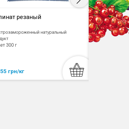
инат резаный
Голубика
быстрозам
трозамороженный натуральный
Быстрозаморож
дукт
продукт
ет 300 г
mse2_localizato
 55 грн/кг
от 90 грн/кг